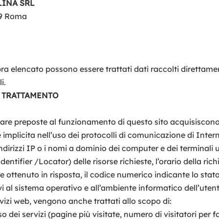
LINA SRL
159 Roma
ra elencato possono essere trattati dati raccolti direttament
i.
EL TRATTAMENTO
ware preposte al funzionamento di questo sito acquisiscono,
è implicita nell’uso dei protocolli di comunicazione di Intern
dirizzi IP o i nomi a dominio dei computer e dei terminali utili
fier /Locator) delle risorse richieste, l’orario della richi
ile ottenuto in risposta, il codice numerico indicante lo sta
tivi al sistema operativo e all’ambiente informatico dell’uten
ervizi web, vengono anche trattati allo scopo di:
o dei servizi (pagine più visitate, numero di visitatori per f