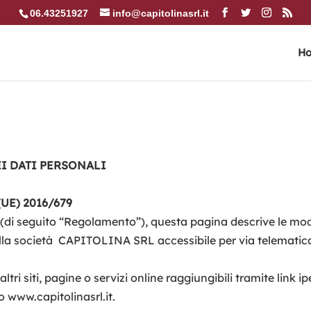
06.43251927
info@capitolinasrl.it
H
I DATI PERSONALI
 (UE) 2016/679
di seguito “Regolamento”), questa pagina descrive le moda
ella società CAPITOLINA SRL accessibile per via telematica 
tri siti, pagine o servizi online raggiungibili tramite link 
io www.capitolinasrl.it.