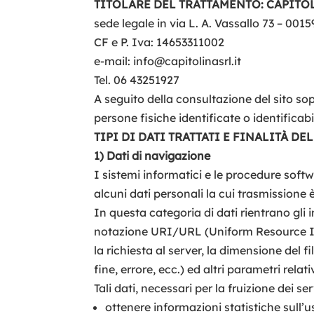
TITOLARE DEL TRATTAMENTO: CAPITO
sede legale in via L. A. Vassallo 73 – 00
CF e P. Iva: 14653311002
e-mail: info@capitolinasrl.it
Tel. 06 43251927
A seguito della consultazione del sito sop
persone fisiche identificate o identificabil
TIPI DI DATI TRATTATI E FINALITÀ D
1) Dati di navigazione
I sistemi informatici e le procedure soft
alcuni dati personali la cui trasmissione 
In questa categoria di dati rientrano gli in
notazione URI/URL (Uniform Resource Identi
la richiesta al server, la dimensione del f
fine, errore, ecc.) ed altri parametri rela
Tali dati, necessari per la fruizione dei s
ottenere informazioni statistiche sull’us